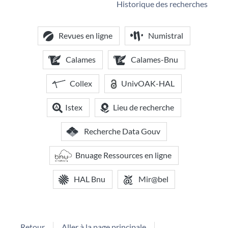
Historique des recherches
Revues en ligne
Numistral
Calames
Calames-Bnu
Collex
UnivOAK-HAL
Istex
Lieu de recherche
Recherche Data Gouv
Bnuage Ressources en ligne
HAL Bnu
Mir@bel
Retour
Aller à la page principale