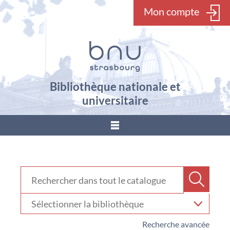
Mon compte
Bibliothèque nationale et
universitaire
???
menu.button???
Rechercher dans "Catalogue"
Recher
Sélectionner
votre
bibliothèque
Recherche avancée