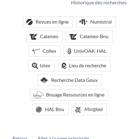
Historique des recherches
Revues en ligne
Numistral
Calames
Calames-Bnu
Collex
UnivOAK-HAL
Istex
Lieu de recherche
Recherche Data Gouv
Bnuage Ressources en ligne
HAL Bnu
Mir@bel
Retour
Aller à la page principale