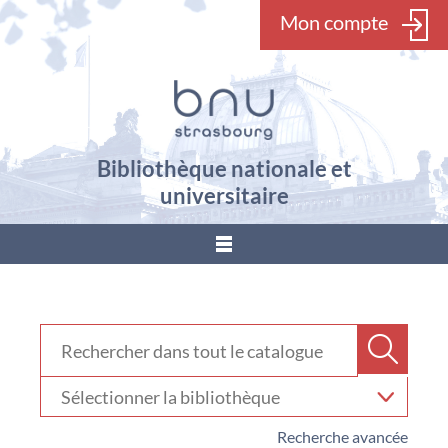
Mon compte
Bibliothèque nationale et
universitaire
???
menu.button???
Rechercher dans "Catalogue"
Recher
Sélectionner
votre
bibliothèque
Recherche avancée