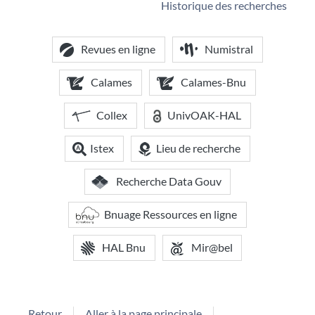
Historique des recherches
Revues en ligne
Numistral
Calames
Calames-Bnu
Collex
UnivOAK-HAL
Istex
Lieu de recherche
Recherche Data Gouv
Bnuage Ressources en ligne
HAL Bnu
Mir@bel
Retour
Aller à la page principale