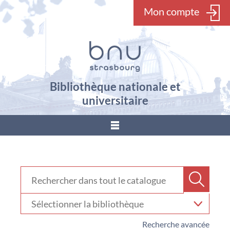
Mon compte
Bibliothèque nationale et
universitaire
???
menu.button???
Rechercher dans "Catalogue"
Recher
Sélectionner
votre
bibliothèque
Recherche avancée