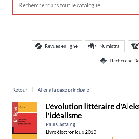
voir
d'autres
contextes
de
recherche
Revues en ligne
Numistral
Recherche D
Retour
Aller à la page principale
Détail
L'évolution littéraire d'Ale
l'idéalisme
document
Paul Castaing
Livre électronique
2013