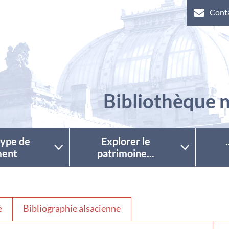
Cont
Bibliothèque n
 type de
Explorer le
ent
patrimoine...
e
Bibliographie alsacienne
Séle