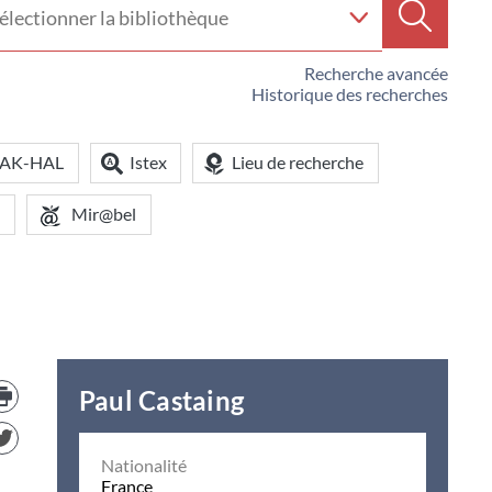
e
Recherc
iothèque
Recherche avancée
Historique des recherches
OAK-HAL
Istex
Lieu de recherche
Mir@bel
Trouver
Paul Castaing
le
document
dans
d'autre
Nationalité
ressources
France