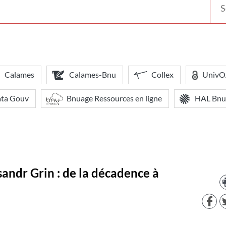
votr
bibl
Calames
Calames-Bnu
Collex
Univ
ata Gouv
Bnuage Ressources en ligne
HAL Bnu
ksandr Grin : de la décadence à