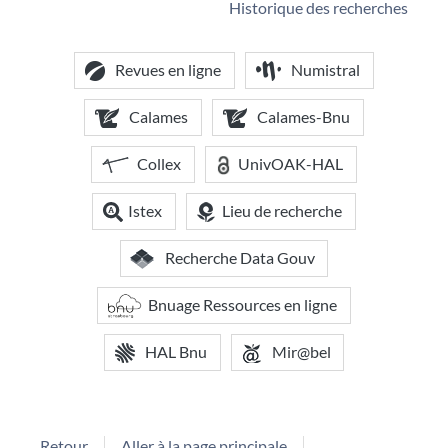
Historique des recherches
Revues en ligne
Numistral
Calames
Calames-Bnu
Collex
UnivOAK-HAL
Istex
Lieu de recherche
Recherche Data Gouv
Bnuage Ressources en ligne
HAL Bnu
Mir@bel
Retour
Aller à la page principale