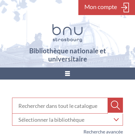
Mon compte
Bibliothèque nationale et
universitaire
???
menu.button???
Rechercher dans "Catalogue"
Recher
Sélectionner
votre
bibliothèque
Recherche avancée