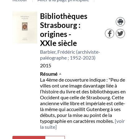
Détail
Bibliothèques
Trouv
le
Strasbourg :
document
docu
origines -
dans
d'aut
XXIe siècle
resso
Barbier, Frédéric (archiviste-
paléographe ; 1952-2023)
2015
Résumé
La 4ème de couverture indique : "Peu de
villes ont une image davantage liée à
l’histoire du livre et des bibliothèques en
Occident que celle de Strasbourg. Cette
ancienne ville libre et impériale est celle-
là même qui accueillit Gutenberg à ses
débuts, pour la mise au point de la
typographie en caractères mobiles.
[voir
la suite]