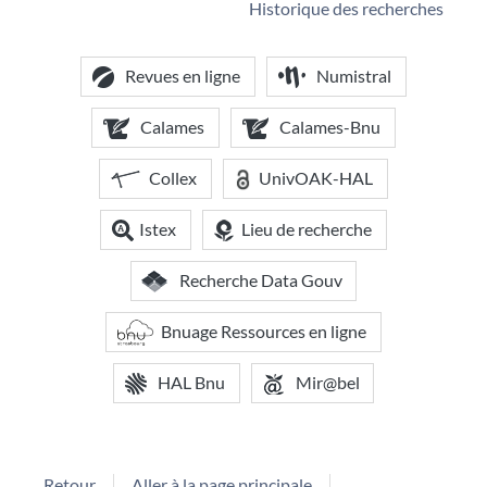
Historique des recherches
Revues en ligne
Numistral
Calames
Calames-Bnu
Collex
UnivOAK-HAL
Istex
Lieu de recherche
Recherche Data Gouv
Bnuage Ressources en ligne
HAL Bnu
Mir@bel
Retour
Aller à la page principale