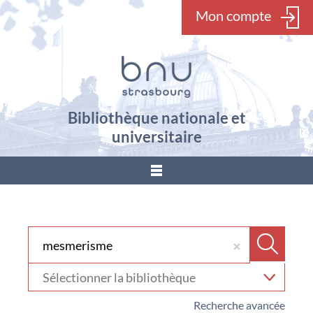
Mon compte
Bibliothèque nationale et
universitaire
???
menu.button???
Rechercher dans "Catalogue"
Recher
Sélectionner
votre
bibliothèque
Recherche avancée