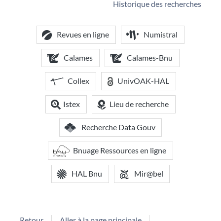
Historique des recherches
Revues en ligne
Numistral
Calames
Calames-Bnu
Collex
UnivOAK-HAL
Istex
Lieu de recherche
Recherche Data Gouv
Bnuage Ressources en ligne
HAL Bnu
Mir@bel
Retour
Aller à la page principale