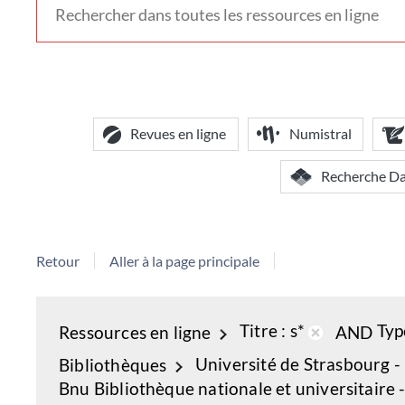
voir
d'autres
contextes
de
recherche
Revues en ligne
Numistral
Recherche D
Retour
Aller à la page principale
Titre
s*
Ty
Ressources en ligne
AND
Retirer
Université de Strasbourg -
Bibliothèques
de
Bnu Bibliothèque nationale et universitaire
la