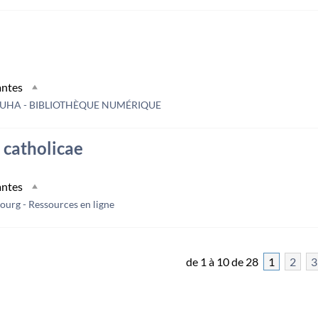
antes
UHA - BIBLIOTHÈQUE NUMÉRIQUE
 catholicae
antes
bourg - Ressources en ligne
de 1 à 10 de 28
1
2
3