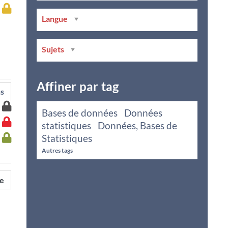
Accès
à
Langue
la
ressource
Bnu
Sujets
Affiner par tag
ns
Accès
Bases de données
Données
à
Accès
la
statistiques
Données, Bases de
à
ressource
Accès
Statistiques
la
Unistra
à
ressource
Autres tags
la
INSA
ressource
UHA
ce