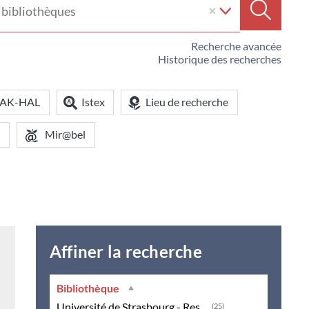
e
Recherc
iothèque
Recherche avancée
Historique des recherches
OAK-HAL
Istex
Lieu de recherche
Mir@bel
Affiner la recherche
Bibliothèque
Université de Strasbourg - Ressources en ligne
(25)