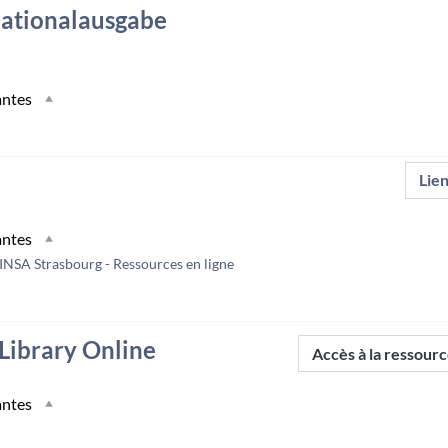
ationalausgabe
antes
Lie
antes
INSA Strasbourg - Ressources en ligne
 Library Online
Accès à la ressour
antes