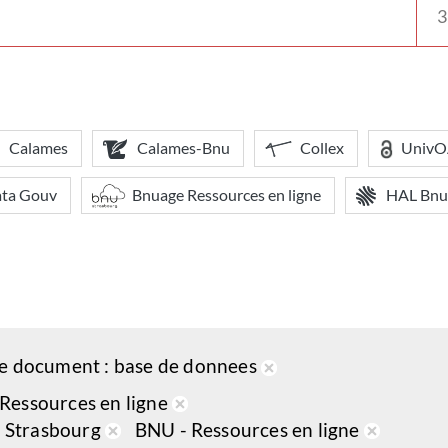
votr
bibl
Calames
Calames-Bnu
Collex
Univ
ata Gouv
Bnuage Ressources en ligne
HAL Bnu
pe document
base de donnees
Retirer
 Ressources en ligne
de
Retirer
 - Strasbourg
BNU - Ressources en ligne
la