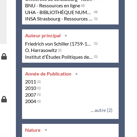
BNU - Ressources en ligne
(6)
UHA - BIBLIOTHÈQUE NUMÉRIQUE
(4)
INSA Strasbourg - Ressources en ligne
(1)
e
book
Auteur principal
Friedrich von Schiller (1759-1805)
(1)
O. Harrasowitz
(1)
Accès
Institut d'Études Politiques de Lyon
(1)
à
la
ressource
Année de Publication
Unistra
2011
(1)
2010
(1)
2007
(1)
Accès
2004
(1)
à
la
... autre (2)
ressource
Unistra
Nature