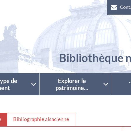
Cont
Bibliothèque n
 type de
Explorer le
ent
patrimoine...
e
Bibliographie alsacienne
Séle