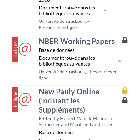
resso
Document trouvé dans les
Unist
bibliothèques suivantes
Université de Strasbourg -
Ressources en ligne
couverture
Accès
NBER Working Papers
à
Base de données
la
resso
Document trouvé dans les
Unist
bibliothèques suivantes
Université de Strasbourg - Ressources en
ligne
couverture
Accès
New Pauly Online
à
(incluant les
Accès
la
à
resso
Suppléments)
la
Bnu
resso
Edited by Hubert Cancik, Helmuth
Unist
Schneider and Manfred Landfester
Base de données