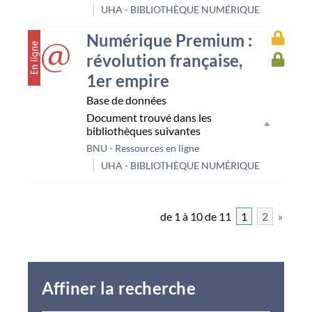
UHA - BIBLIOTHÈQUE NUMÉRIQUE
couverture
Accès
Numérique Premium :
à
révolution française,
Accès
la
à
resso
1er empire
la
Bnu
resso
Base de données
UHA
Document trouvé dans les
bibliothèques suivantes
BNU - Ressources en ligne
UHA - BIBLIOTHÈQUE NUMÉRIQUE
de 1 à 10 de 11
1
2
»
Affiner la recherche