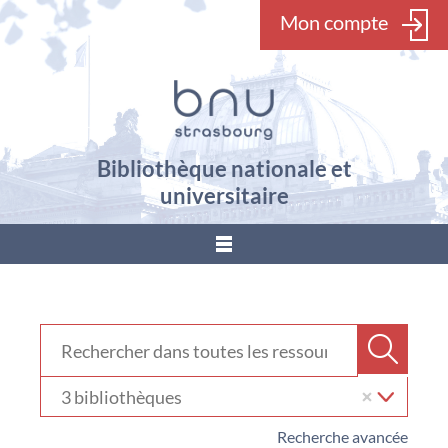
Mon compte
Bibliothèque nationale et
universitaire
???
menu.button???
Rechercher dans "Ressources en ligne"
Recher
Sélectionner
votre
bibliothèque
Recherche avancée