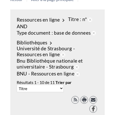
Titre
n*
Ressources en ligne
Retirer
AND
de
Type document
base de donnees
la
Retirer
Bibliothèques
recherche
de
Université de Strasbourg -
courante
la
Ressources en ligne
recherch
Retirer
Bnu Bibliothèque nationale et
courante
de
universitaire - Strasbourg
la
Retirer
BNU - Ressources en ligne
recherche
de
Retirer
Résultats
1
-
10
de
11
Trier par
courante
la
de
recherche
la
courante
recherche
RSS
courante
Facebook