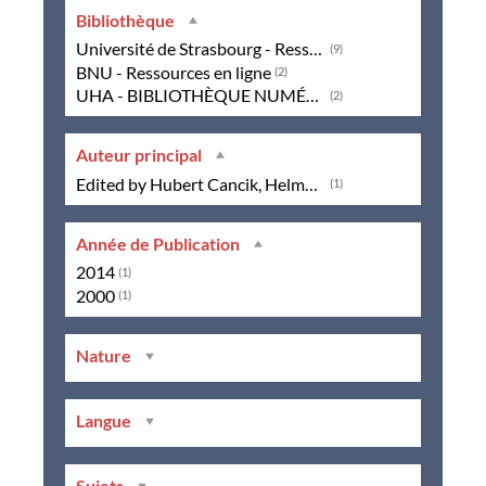
Bibliothèque
Université de Strasbourg - Ressources en ligne
(9)
BNU - Ressources en ligne
(2)
UHA - BIBLIOTHÈQUE NUMÉRIQUE
(2)
Auteur principal
Edited by Hubert Cancik, Helmuth Schneider and Manfred Landfester
(1)
Année de Publication
2014
(1)
2000
(1)
Nature
Langue
Sujets