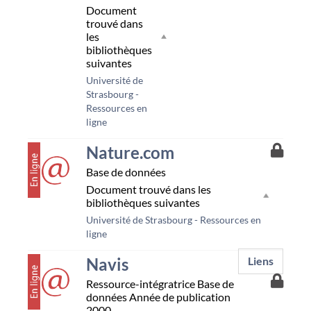
Document
trouvé dans
les
bibliothèques
suivantes
Université de
Strasbourg -
Ressources en
ligne
couverture
Accès
Nature.com
à
Base de données
la
resso
Document trouvé dans les
Unist
bibliothèques suivantes
Université de Strasbourg - Ressources en
ligne
couverture
Navis
Liens
Accès
Ressource-intégratrice
Base de
à
données
Année de publication
la
2000