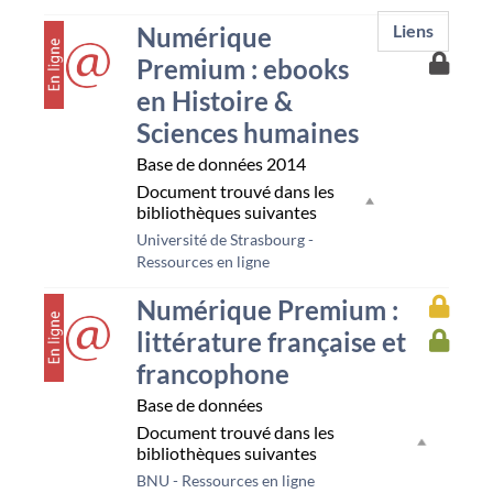
couverture
Numérique
Liens
Accès
Premium : ebooks
à
en Histoire &
la
resso
Sciences humaines
Unist
Base de données
2014
Document trouvé dans les
bibliothèques suivantes
Université de Strasbourg -
Ressources en ligne
couverture
Accès
Numérique Premium :
à
littérature française et
Accès
la
à
resso
francophone
la
Bnu
resso
Base de données
UHA
Document trouvé dans les
bibliothèques suivantes
BNU - Ressources en ligne