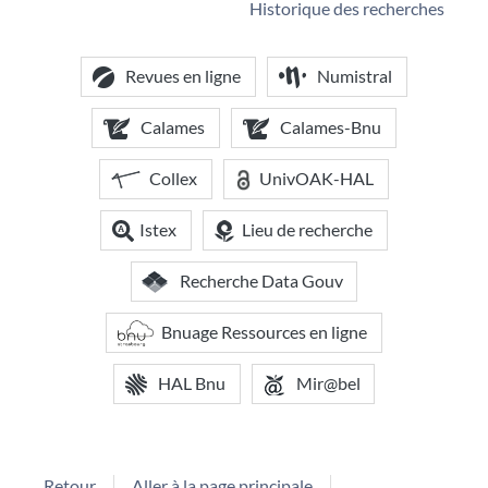
Historique des recherches
Revues en ligne
Numistral
Calames
Calames-Bnu
Collex
UnivOAK-HAL
Istex
Lieu de recherche
Recherche Data Gouv
Bnuage Ressources en ligne
HAL Bnu
Mir@bel
Retour
Aller à la page principale