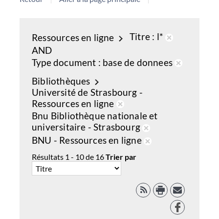
Titre
l*
Ressources en ligne
Retirer
AND
de
Type document
base de donnees
la
Retirer
Bibliothèques
recherche
de
Université de Strasbourg -
courante
la
Ressources en ligne
recherch
Retirer
Bnu Bibliothèque nationale et
courante
de
universitaire - Strasbourg
la
Retirer
BNU - Ressources en ligne
recherche
de
Retirer
Résultats
1
-
10
de
16
Trier par
courante
la
de
recherche
la
courante
recherche
RSS
courante
Facebook