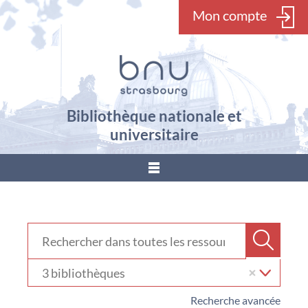
Mon compte
Bibliothèque nationale et
universitaire
???
menu.button???
Rechercher dans "Ressources en ligne"
Recher
Sélectionner
votre
bibliothèque
Recherche avancée