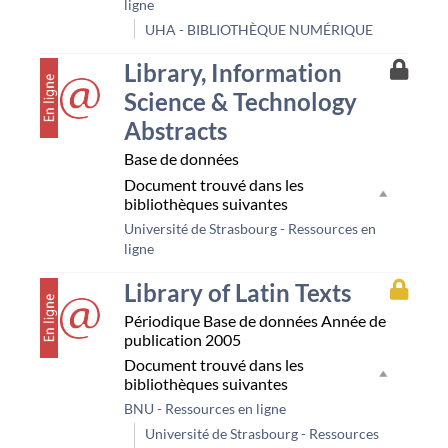
ligne
UHA - BIBLIOTHÈQUE NUMÉRIQUE
couverture
Accès
Library, Information
à
Science & Technology
la
resso
Abstracts
Unist
Base de données
Document trouvé dans les
bibliothèques suivantes
Université de Strasbourg - Ressources en
ligne
couverture
Accès
Library of Latin Texts
à
Périodique
Base de données
Année de
la
publication 2005
resso
Bnu
Document trouvé dans les
bibliothèques suivantes
BNU - Ressources en ligne
Université de Strasbourg - Ressources