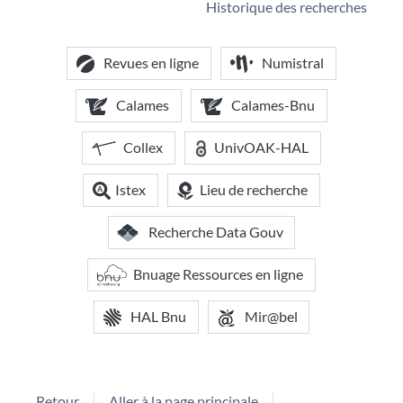
Historique des recherches
Revues en ligne
Numistral
Calames
Calames-Bnu
Collex
UnivOAK-HAL
Istex
Lieu de recherche
Recherche Data Gouv
Bnuage Ressources en ligne
HAL Bnu
Mir@bel
Retour
Aller à la page principale