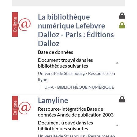
couverture
Accès
La bibliothèque
à
numérique Lefebvre
Accès
la
à
resso
Dalloz - Paris : Éditions
la
Unist
Dalloz
resso
UHA
Base de données
Document trouvé dans les
bibliothèques suivantes
Université de Strasbourg - Ressources en
ligne
UHA - BIBLIOTHÈQUE NUMÉRIQUE
couverture
Accès
Lamyline
à
Ressource-intégratrice
Base de
la
données
Année de publication 2003
resso
Unist
Document trouvé dans les
bibliothèques suivantes
Université de Strasbourg - Ressources en