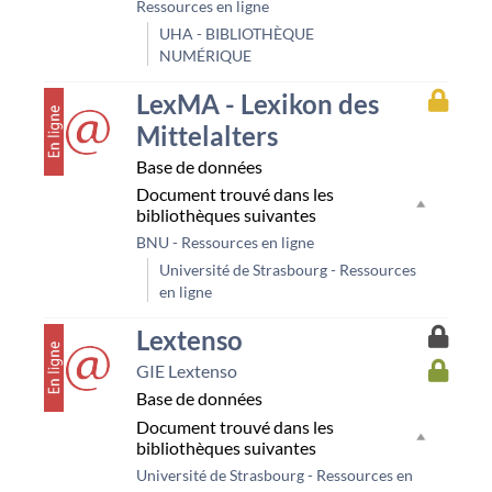
Ressources en ligne
UHA - BIBLIOTHÈQUE
NUMÉRIQUE
couverture
Accès
LexMA - Lexikon des
à
Mittelalters
la
resso
Base de données
Bnu
Document trouvé dans les
bibliothèques suivantes
BNU - Ressources en ligne
Université de Strasbourg - Ressources
en ligne
couverture
Accès
Lextenso
à
Accès
GIE Lextenso
la
à
resso
Base de données
la
Unist
Document trouvé dans les
resso
bibliothèques suivantes
UHA
Université de Strasbourg - Ressources en