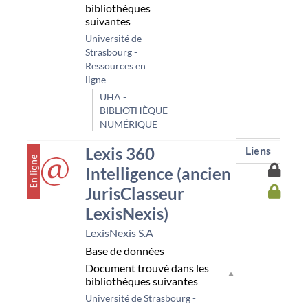
bibliothèques
suivantes
Université de
Strasbourg -
Ressources en
ligne
UHA -
BIBLIOTHÈQUE
NUMÉRIQUE
couverture
Lexis 360
Liens
Accès
Intelligence (ancien
à
Accès
JurisClasseur
la
à
resso
LexisNexis)
la
Unist
resso
LexisNexis S.A
UHA
Base de données
Document trouvé dans les
bibliothèques suivantes
Université de Strasbourg -