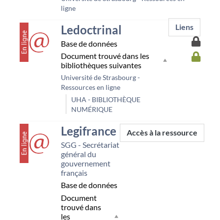
ligne
couverture
Ledoctrinal
Liens
Accès
Base de données
à
Accès
Document trouvé dans les
la
à
bibliothèques suivantes
resso
la
Unist
Université de Strasbourg -
resso
Ressources en ligne
UHA
UHA - BIBLIOTHÈQUE
NUMÉRIQUE
couverture
Legifrance
Accès à la ressource
SGG - Secrétariat
général du
gouvernement
français
Base de données
Document
trouvé dans
les