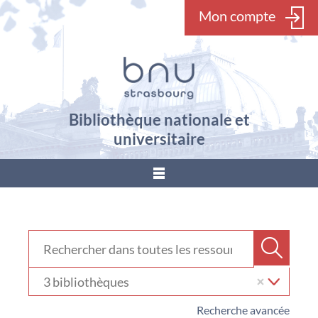
Mon compte
Bibliothèque nationale et
universitaire
???
menu.button???
Rechercher dans "Ressources en ligne"
Recher
Sélectionner
votre
bibliothèque
Recherche avancée