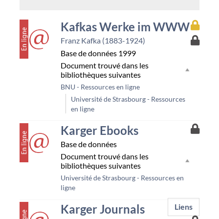
couverture
Accès
Kafkas Werke im WWW
à
Accès
Franz Kafka (1883-1924)
la
à
resso
Base de données
1999
la
Bnu
Document trouvé dans les
resso
bibliothèques suivantes
Unist
BNU - Ressources en ligne
Université de Strasbourg - Ressources
en ligne
couverture
Accès
Karger Ebooks
à
Base de données
la
resso
Document trouvé dans les
Unist
bibliothèques suivantes
Université de Strasbourg - Ressources en
ligne
couverture
Karger Journals
Liens