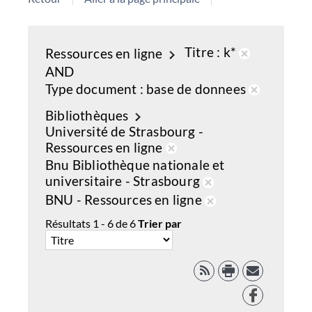
Titre
k*
Ressources en ligne
Retirer
AND
de
Type document
base de donnees
la
Retirer
Bibliothèques
recherche
de
Université de Strasbourg -
courante
la
Ressources en ligne
recherch
Retirer
Bnu Bibliothèque nationale et
courante
de
universitaire - Strasbourg
la
Retirer
BNU - Ressources en ligne
recherche
de
Retirer
Résultats
1
-
6
de
6
Trier par
courante
la
de
recherche
la
courante
recherche
RSS
courante
Facebook