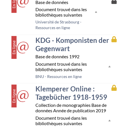
Accès
Base de données
à
Document trouvé dans les
la
bibliothèques suivantes
resso
Unist
Université de Strasbourg -
Ressources en ligne
couverture
Accès
KDG - Komponisten der
à
Gegenwart
la
resso
Base de données
1992
Bnu
Document trouvé dans les
bibliothèques suivantes
BNU - Ressources en ligne
couverture
Accès
Klemperer Online :
à
Tagebücher 1918-1959
la
resso
Collection de monographies
Base de
Bnu
données
Année de publication 2019
Document trouvé dans les
bibliothèques suivantes