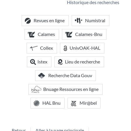
Historique des recherches
Revues en ligne
Numistral
Calames
Calames-Bnu
Collex
UnivOAK-HAL
Istex
Lieu de recherche
Recherche Data Gouv
Bnuage Ressources en ligne
HAL Bnu
Mir@bel
Retour
Aller à la page principale