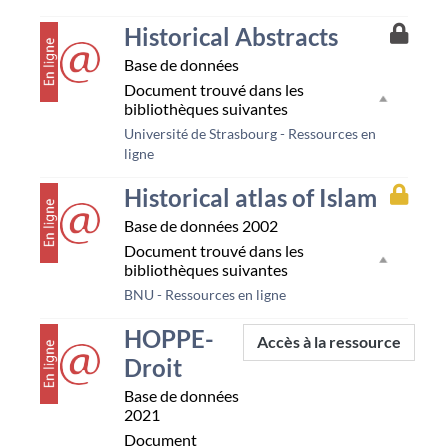
couverture
Accès
Historical Abstracts
à
Base de données
la
resso
Document trouvé dans les
Unist
bibliothèques suivantes
Université de Strasbourg - Ressources en
ligne
couverture
Accès
Historical atlas of Islam
à
Base de données
2002
la
resso
Document trouvé dans les
Bnu
bibliothèques suivantes
BNU - Ressources en ligne
couverture
HOPPE-
Accès à la ressource
Droit
Base de données
2021
Document