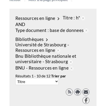
Titre
h*
Ressources en ligne
Retirer
AND
de
Type document
base de donnees
la
Retirer
Bibliothèques
recherche
de
Université de Strasbourg -
courante
la
Ressources en ligne
recherch
Retirer
Bnu Bibliothèque nationale et
courante
de
universitaire - Strasbourg
la
Retirer
BNU - Ressources en ligne
recherche
de
Retirer
Résultats
1
-
10
de
12
Trier par
courante
la
de
recherche
la
courante
recherche
RSS
courante
Facebook