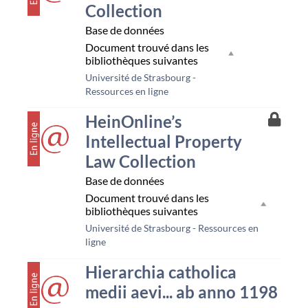
Collection
la
resso
Base de données
Unist
Document trouvé dans les
bibliothèques suivantes
Université de Strasbourg -
Ressources en ligne
couverture
Accès
HeinOnline’s
à
Intellectual Property
la
resso
Law Collection
Unist
Base de données
Document trouvé dans les
bibliothèques suivantes
Université de Strasbourg - Ressources en
ligne
couverture
Hierarchia catholica
medii aevi... ab anno 1198