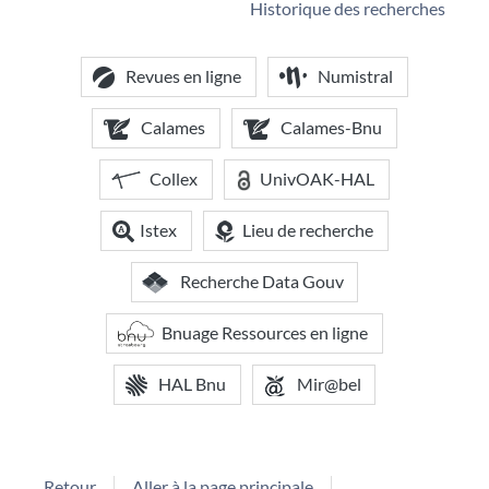
Historique des recherches
Revues en ligne
Numistral
Calames
Calames-Bnu
Collex
UnivOAK-HAL
Istex
Lieu de recherche
Recherche Data Gouv
Bnuage Ressources en ligne
HAL Bnu
Mir@bel
Retour
Aller à la page principale