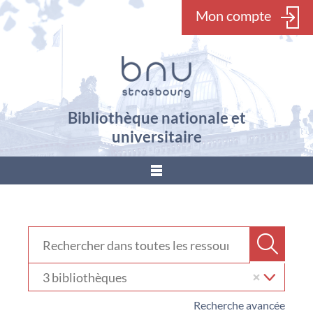
Mon compte
Bibliothèque nationale et
universitaire
???
menu.button???
Rechercher dans "Ressources en ligne"
Recher
Sélectionner
votre
bibliothèque
Recherche avancée