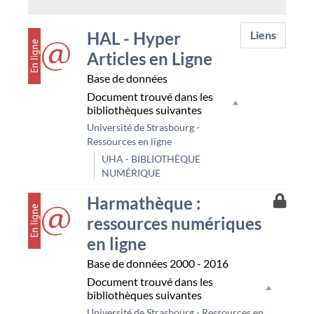
couverture
HAL - Hyper
Liens
Articles en Ligne
Base de données
Document trouvé dans les
bibliothèques suivantes
Université de Strasbourg -
Ressources en ligne
UHA - BIBLIOTHÈQUE
NUMÉRIQUE
couverture
Accès
Harmathèque :
à
ressources numériques
la
resso
en ligne
Unist
Base de données
2000 - 2016
Document trouvé dans les
bibliothèques suivantes
Université de Strasbourg - Ressources en