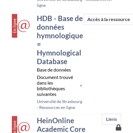
ligne
couverture
HDB - Base de
Accès à la ressource
données
hymnologique
=
Hymnological
Database
Base de données
Document trouvé
dans les
bibliothèques
suivantes
Université de Strasbourg
- Ressources en ligne
couverture
HeinOnline
Liens
Accès
Academic Core
à