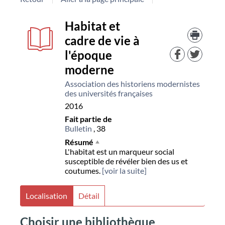
Détail
Habitat et
Trouv
le
cadre de vie à
document
docu
l'époque
dans
d'aut
moderne
resso
Association des historiens modernistes
des universités françaises
2016
Fait partie de
Bulletin
, 38
Résumé
L'habitat est un marqueur social
susceptible de révéler bien des us et
coutumes.
[voir la suite]
Localisation
Détail
Choisir une bibliothèque