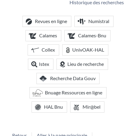
Historique des recherches
Revues en ligne
Numistral
Calames
Calames-Bnu
Collex
UnivOAK-HAL
Istex
Lieu de recherche
Recherche Data Gouv
Bnuage Ressources en ligne
HAL Bnu
Mir@bel
Retour
Aller à la page principale