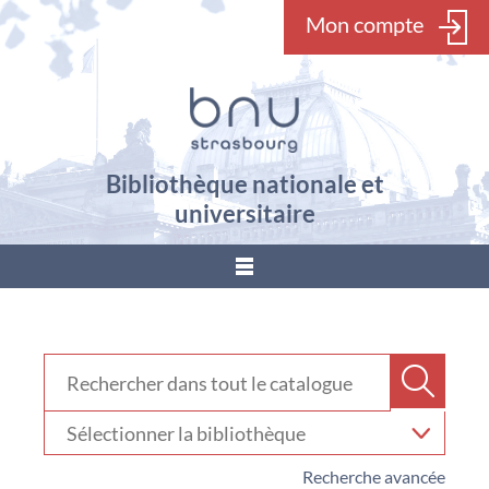
Mon compte
Bibliothèque nationale et
universitaire
???
menu.button???
Rechercher dans "Catalogue"
Recher
Sélectionner
votre
bibliothèque
Recherche avancée