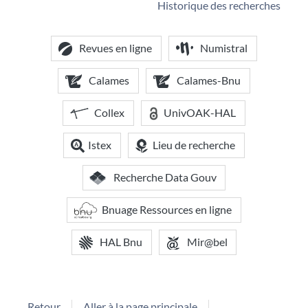
Historique des recherches
Revues en ligne
Numistral
Calames
Calames-Bnu
Collex
UnivOAK-HAL
Istex
Lieu de recherche
Recherche Data Gouv
Bnuage Ressources en ligne
HAL Bnu
Mir@bel
Retour
Aller à la page principale