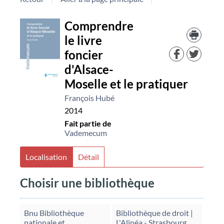
Détail
Comprendre
Trouv
le
le livre
document
docu
foncier
dans
d'aut
d'Alsace-
resso
Moselle et le pratiquer
François Hubé
2014
Fait partie de
Vademecum
Localisation
Détail
Choisir une bibliothèque
Bnu Bibliothèque
Bibliothèque de droit |
nationale et
L'Alinéa - Strasbourg