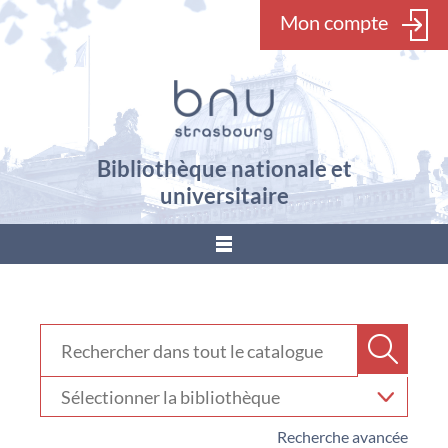
Mon compte
Bibliothèque nationale et
universitaire
???
menu.button???
Rechercher dans "Catalogue"
Recher
Sélectionner
votre
bibliothèque
Recherche avancée